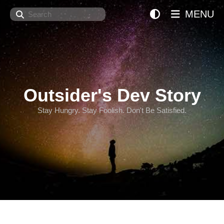
Search
MENU
Outsider's Dev Story
Stay Hungry. Stay Foolish. Don't Be Satisfied.