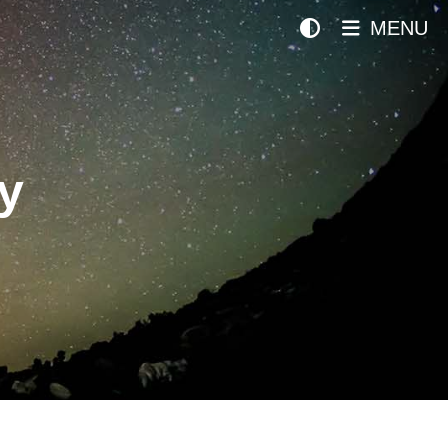
MENU
y