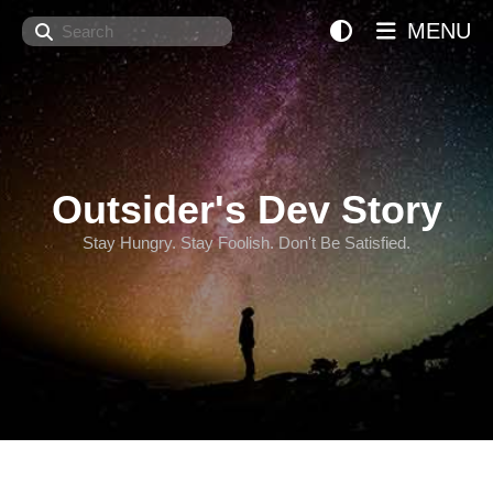
Search
MENU
Outsider's Dev Story
Stay Hungry. Stay Foolish. Don't Be Satisfied.