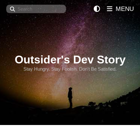
Search
MENU
Outsider's Dev Story
Stay Hungry. Stay Foolish. Don't Be Satisfied.