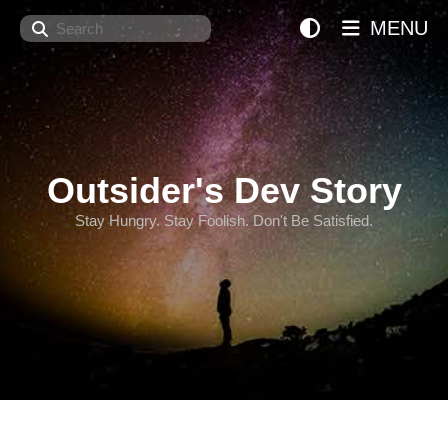
Search
MENU
Outsider's Dev Story
Stay Hungry. Stay Foolish. Don't Be Satisfied.