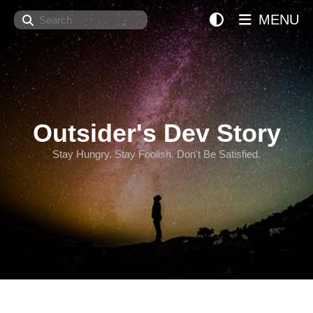
Search
MENU
Outsider's Dev Story
Stay Hungry. Stay Foolish. Don't Be Satisfied.