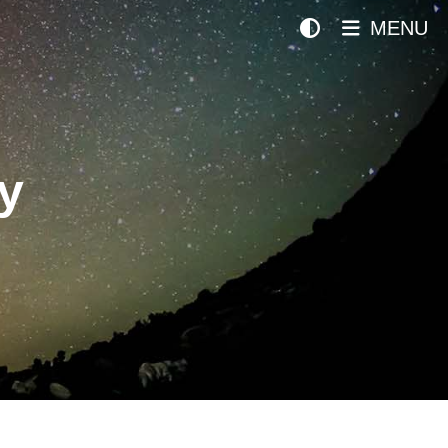
MENU
y