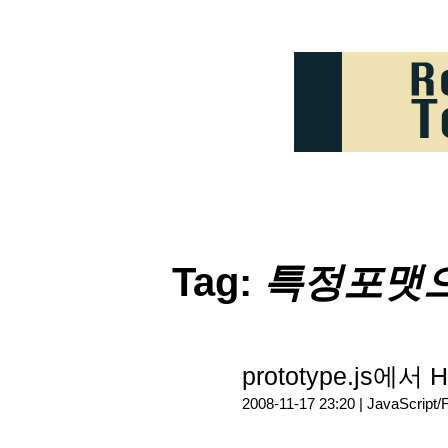
Tag:
특정포맷으
prototype.js
2008-11-17 23:20 |
JavaScript