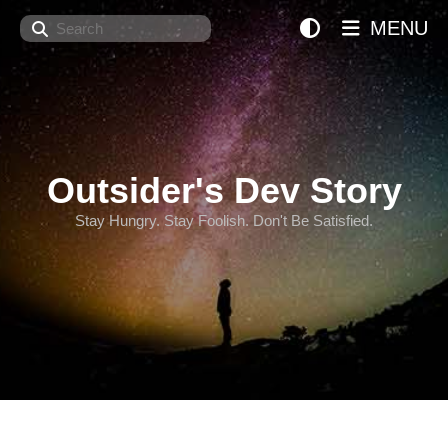
Search
MENU
Outsider's Dev Story
Stay Hungry. Stay Foolish. Don't Be Satisfied.