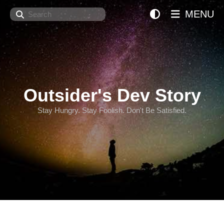
Search
MENU
Outsider's Dev Story
Stay Hungry. Stay Foolish. Don't Be Satisfied.