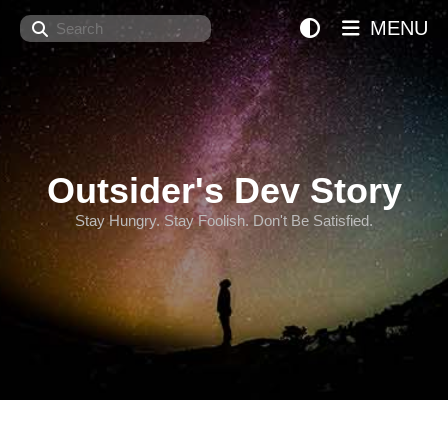
Search
MENU
Outsider's Dev Story
Stay Hungry. Stay Foolish. Don't Be Satisfied.