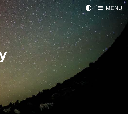
MENU
y