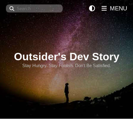
Search
MENU
Outsider's Dev Story
Stay Hungry. Stay Foolish. Don't Be Satisfied.