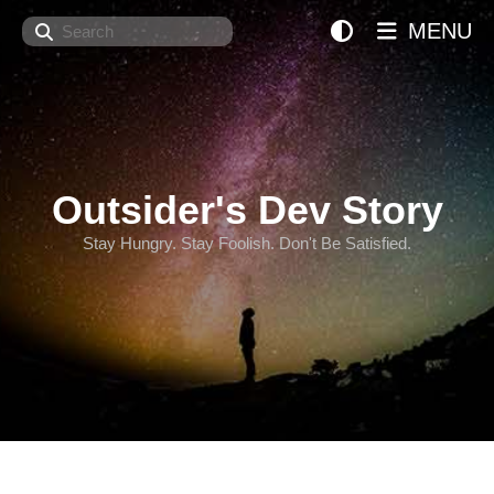
Search
MENU
Outsider's Dev Story
Stay Hungry. Stay Foolish. Don't Be Satisfied.