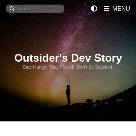
Search
MENU
Outsider's Dev Story
Stay Hungry. Stay Foolish. Don't Be Satisfied.