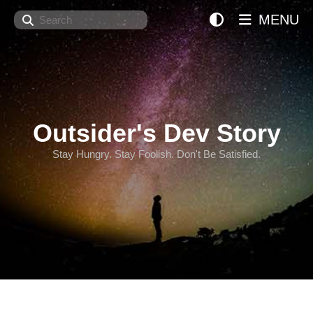
Search
MENU
Outsider's Dev Story
Stay Hungry. Stay Foolish. Don't Be Satisfied.