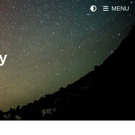
MENU
y