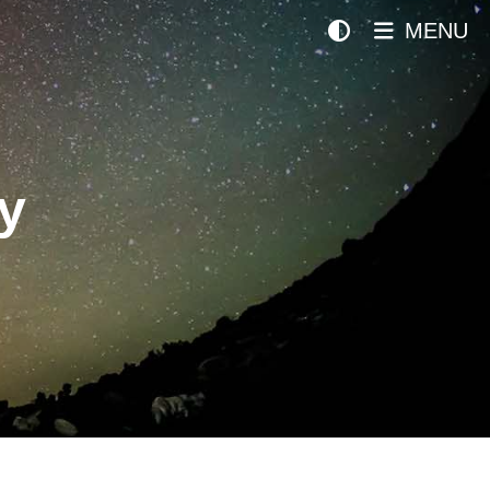
MENU
y