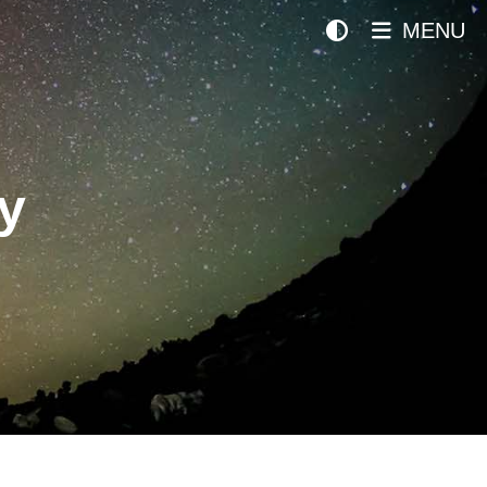
MENU
y