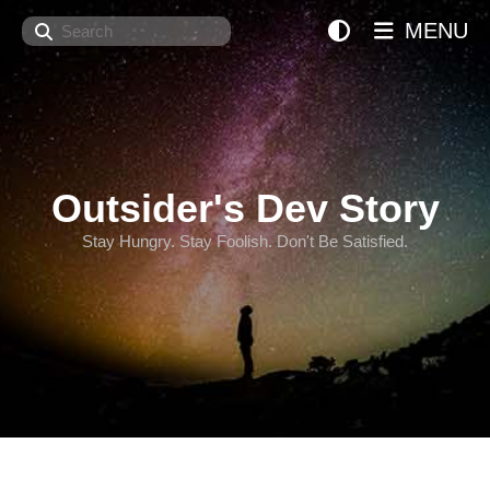
Search
MENU
Outsider's Dev Story
Stay Hungry. Stay Foolish. Don't Be Satisfied.