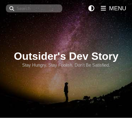
Search
MENU
Outsider's Dev Story
Stay Hungry. Stay Foolish. Don't Be Satisfied.