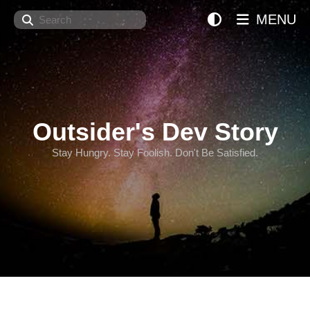
Search
MENU
Outsider's Dev Story
Stay Hungry. Stay Foolish. Don't Be Satisfied.