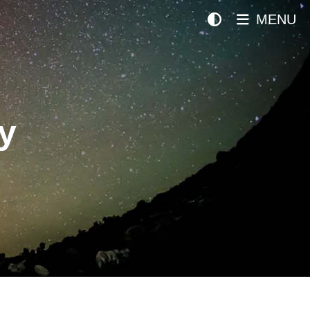
MENU
y