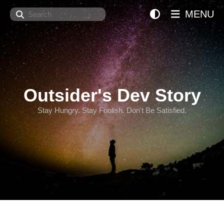
Search
MENU
Outsider's Dev Story
Stay Hungry. Stay Foolish. Don't Be Satisfied.