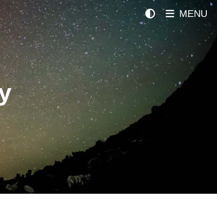
MENU
y