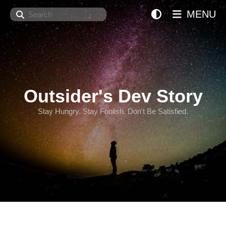
Search
MENU
Outsider's Dev Story
Stay Hungry. Stay Foolish. Don't Be Satisfied.