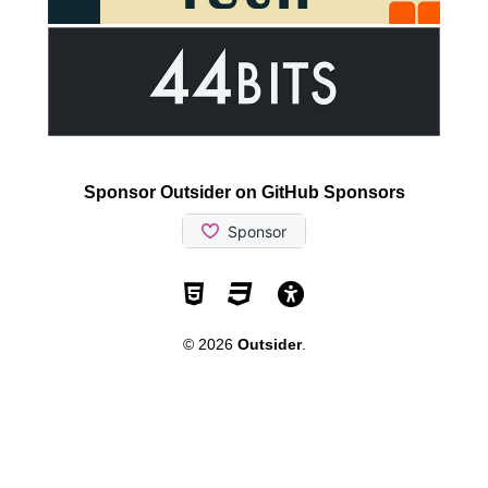
Sponsor Outsider on GitHub Sponsors
Valid HTML5
Valid CSS
WCAG 2.1 AA t
© 2026
Outsider
.