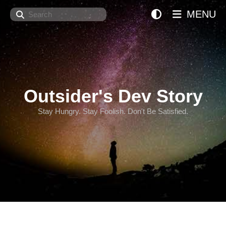
Search
MENU
Outsider's Dev Story
Stay Hungry. Stay Foolish. Don't Be Satisfied.