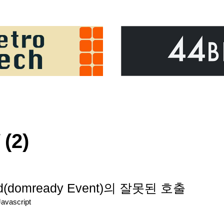
(2)
ed(domready Event)의 잘못된 호출
Javascript