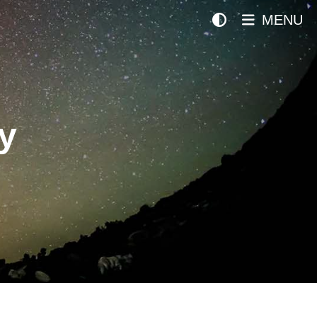
MENU
y