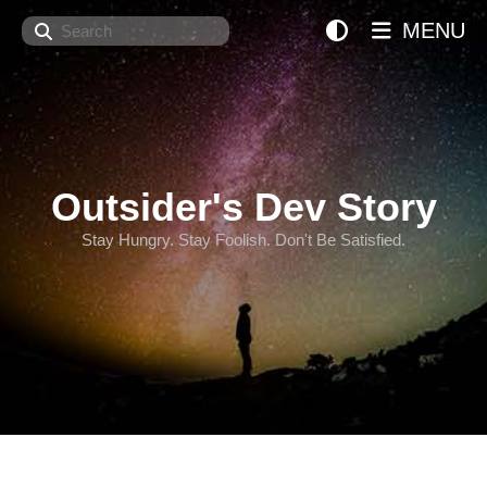
Search
MENU
Outsider's Dev Story
Stay Hungry. Stay Foolish. Don't Be Satisfied.