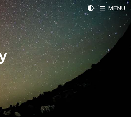
MENU
y