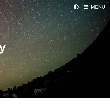
MENU
y