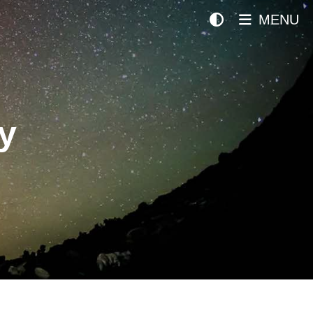
MENU
y