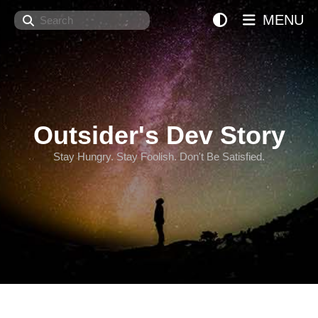
Search
MENU
Outsider's Dev Story
Stay Hungry. Stay Foolish. Don't Be Satisfied.