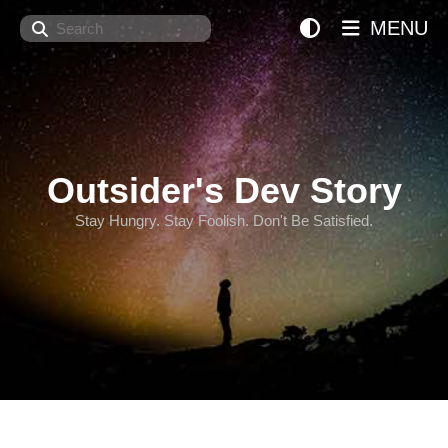
Search
MENU
Outsider's Dev Story
Stay Hungry. Stay Foolish. Don't Be Satisfied.