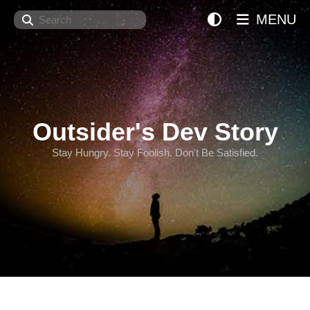
Search
MENU
Outsider's Dev Story
Stay Hungry. Stay Foolish. Don't Be Satisfied.