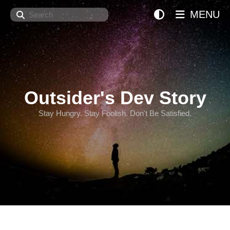
Search
MENU
Outsider's Dev Story
Stay Hungry. Stay Foolish. Don't Be Satisfied.