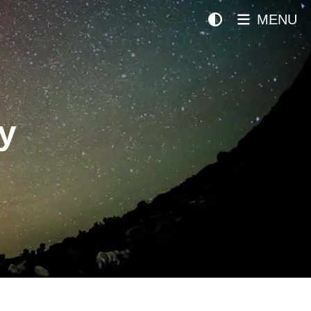
MENU
y