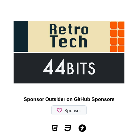
Sponsor Outsider on GitHub Sponsors
Valid HTML5
Valid CSS
WCAG 2.1 AA t