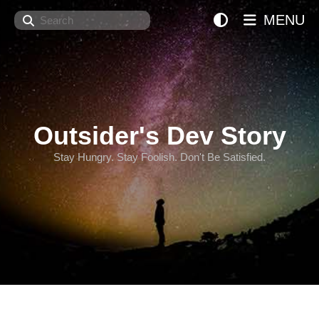
Search
MENU
Outsider's Dev Story
Stay Hungry. Stay Foolish. Don't Be Satisfied.