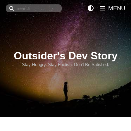
Search
MENU
Outsider's Dev Story
Stay Hungry. Stay Foolish. Don't Be Satisfied.