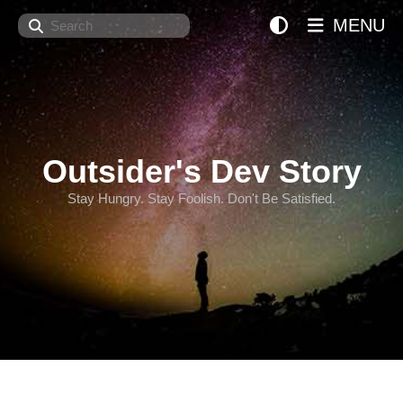
Search
MENU
Outsider's Dev Story
Stay Hungry. Stay Foolish. Don't Be Satisfied.