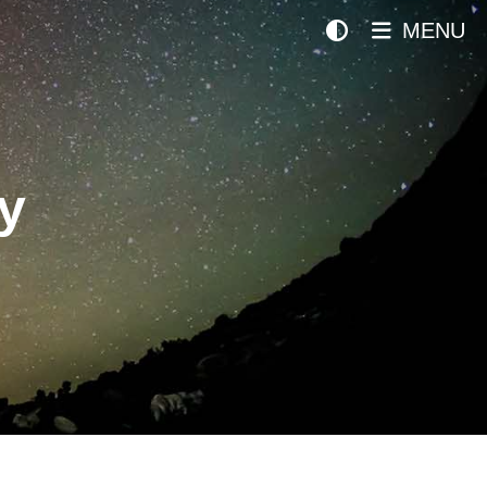
MENU
y