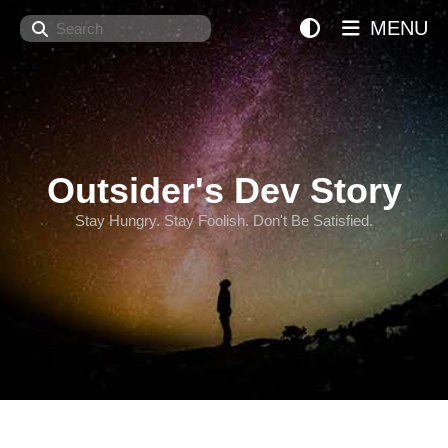
Search
MENU
Outsider's Dev Story
Stay Hungry. Stay Foolish. Don't Be Satisfied.