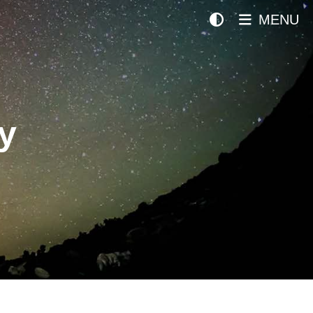
MENU
y