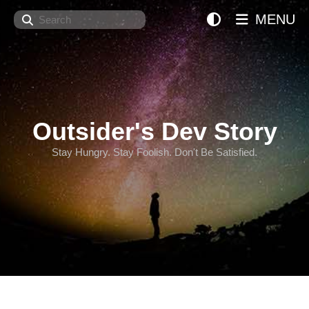
Search
MENU
Outsider's Dev Story
Stay Hungry. Stay Foolish. Don't Be Satisfied.