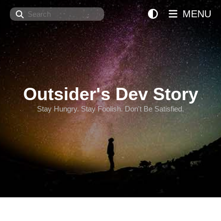
Search
MENU
Outsider's Dev Story
Stay Hungry. Stay Foolish. Don't Be Satisfied.