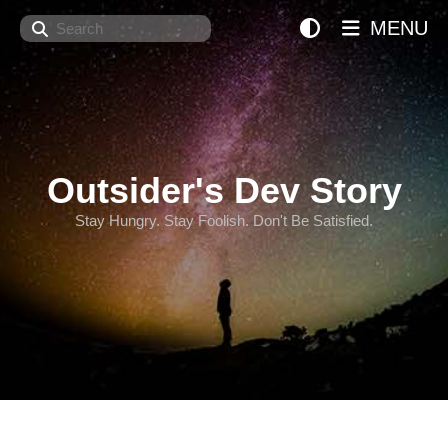
Search
MENU
Outsider's Dev Story
Stay Hungry. Stay Foolish. Don't Be Satisfied.