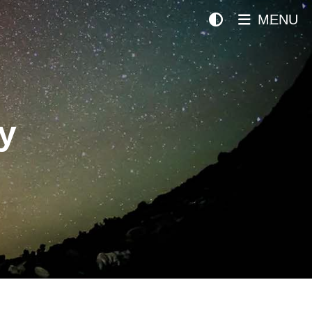
MENU
y