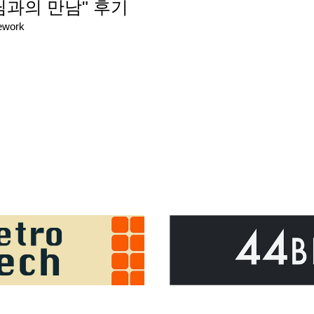
과의 만남" 후기
ework