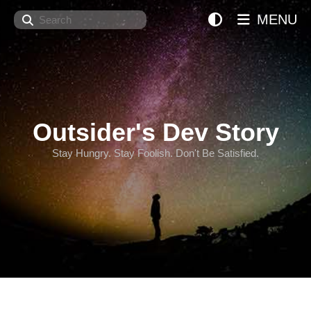
Search
MENU
Outsider's Dev Story
Stay Hungry. Stay Foolish. Don't Be Satisfied.