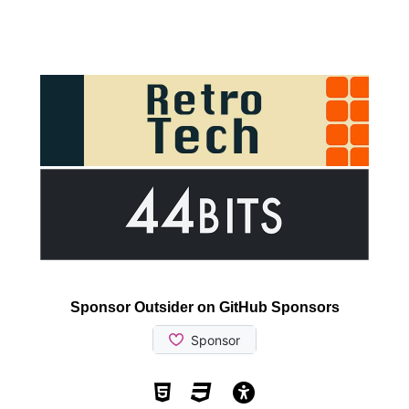
Sponsor Outsider on GitHub Sponsors
Valid HTML5
Valid CSS
WCAG 2.1 AA t