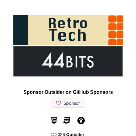
Sponsor Outsider on GitHub Sponsors
Valid HTML5
Valid CSS
WCAG 2.1 AA t
© 2026
Outsider
.