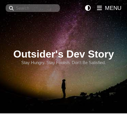
Search
MENU
Outsider's Dev Story
Stay Hungry. Stay Foolish. Don't Be Satisfied.