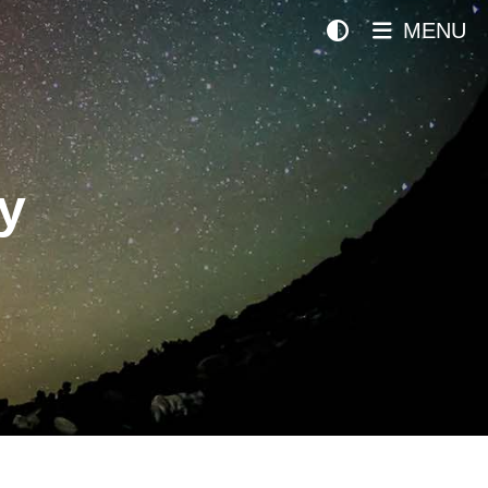
MENU
y