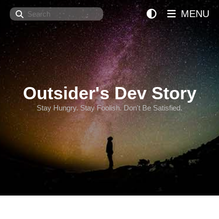
Search
MENU
Outsider's Dev Story
Stay Hungry. Stay Foolish. Don't Be Satisfied.